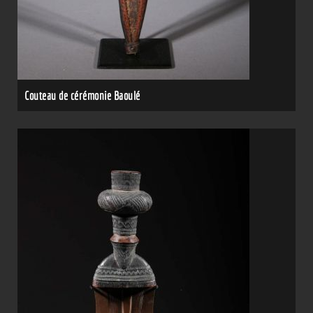
Couteau de cérémonie Baoulé