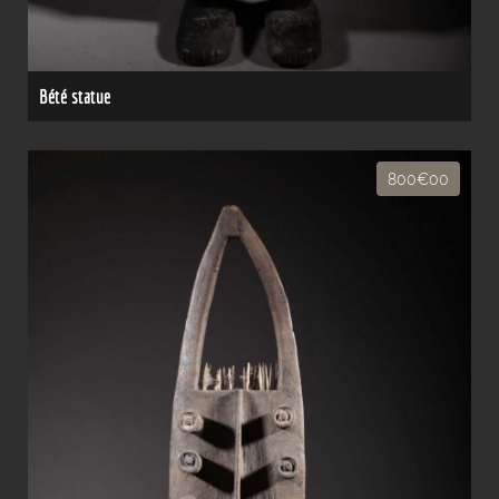
Bété statue
800€00