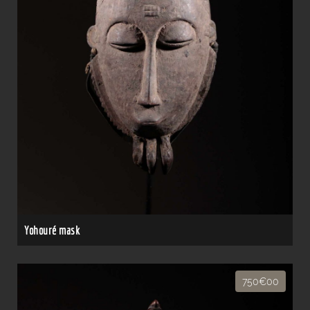
Yohouré mask
750€00