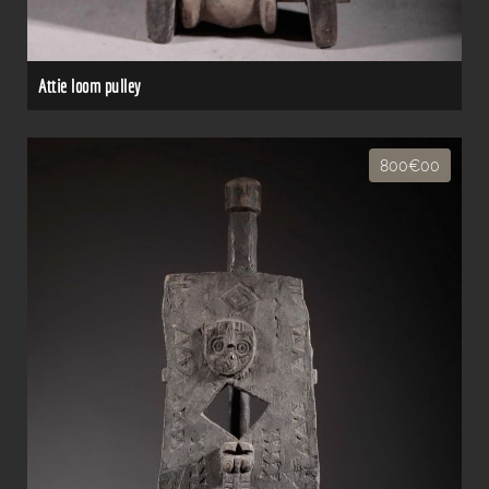
Attie loom pulley
800€00