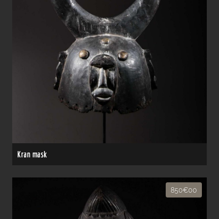
Kran mask
850€00