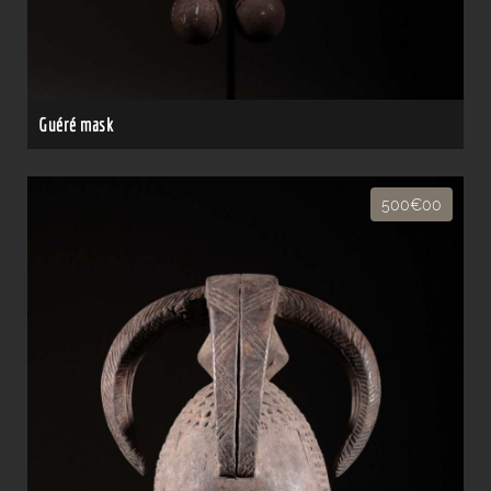
Guéré mask
500€00