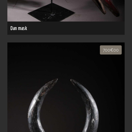
Dan mask
700€00