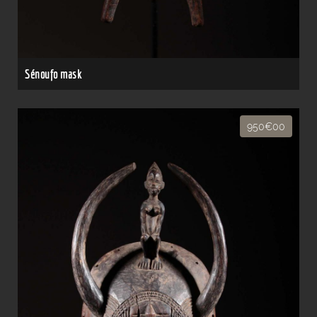
Sénoufo mask
950€00