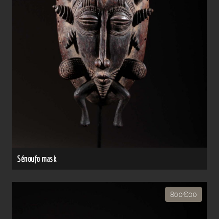
Sénoufo mask
800€00