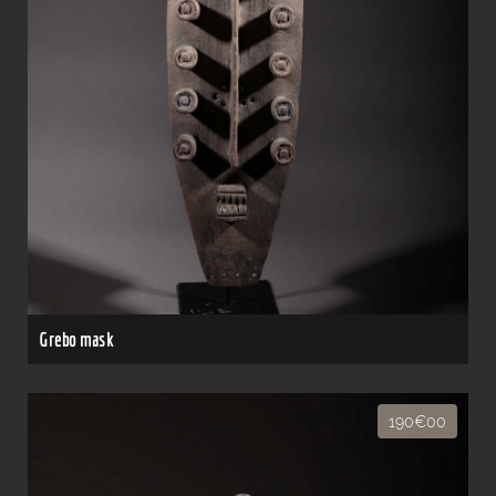
Grebo mask
190€00