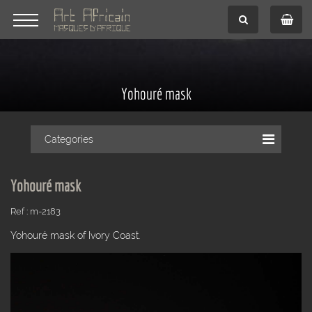
Yohouré mask
Categories
Yohouré mask
Ref : m-2183
Yohouré mask of Ivory Coast.