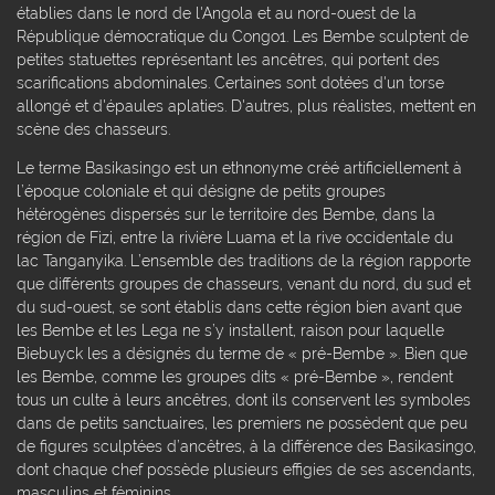
établies dans le nord de l'Angola et au nord-ouest de la
République démocratique du Congo1. Les Bembe sculptent de
petites statuettes représentant les ancêtres, qui portent des
scarifications abdominales. Certaines sont dotées d'un torse
allongé et d'épaules aplaties. D'autres, plus réalistes, mettent en
scène des chasseurs.
Le terme Basikasingo est un ethnonyme créé artificiellement à
l’époque coloniale et qui désigne de petits groupes
hétérogènes dispersés sur le territoire des Bembe, dans la
région de Fizi, entre la rivière Luama et la rive occidentale du
lac Tanganyika. L’ensemble des traditions de la région rapporte
que différents groupes de chasseurs, venant du nord, du sud et
du sud-ouest, se sont établis dans cette région bien avant que
les Bembe et les Lega ne s’y installent, raison pour laquelle
Biebuyck les a désignés du terme de « pré-Bembe ». Bien que
les Bembe, comme les groupes dits « pré-Bembe », rendent
tous un culte à leurs ancêtres, dont ils conservent les symboles
dans de petits sanctuaires, les premiers ne possèdent que peu
de figures sculptées d’ancêtres, à la différence des Basikasingo,
dont chaque chef possède plusieurs effigies de ses ascendants,
masculins et féminins.