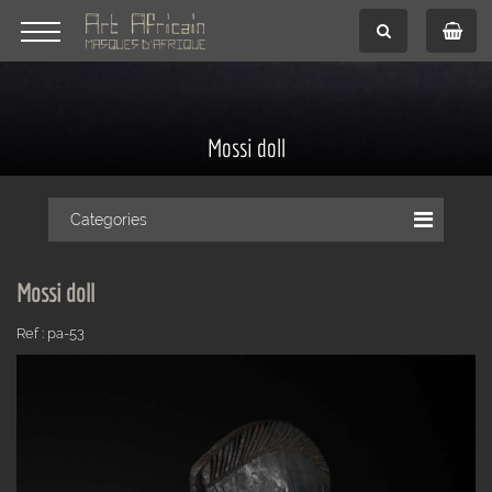
Mossi doll
Categories
Mossi doll
Ref : pa-53