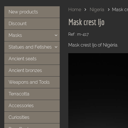
Home
Nigeria
Mask cr
New products
Mask crest Ijo
Discount
Ref : m-417
Masks
Mask crest Ijo of Nigéria.
Statues and Fetishes
Ancient seats
Ancient bronzes
Weapons and Tools
Terracotta
Accessories
Curiosities