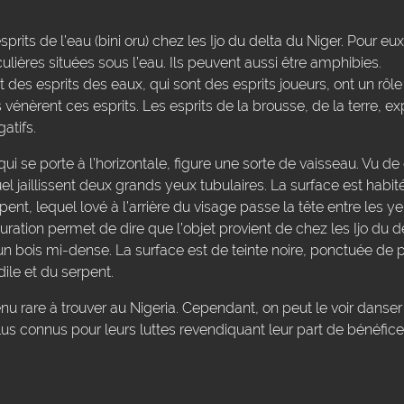
rits de l’eau (bini oru) chez les Ijo du delta du Niger. Pour eux
ulières situées sous l’eau. Ils peuvent aussi être amphibies.
 des esprits des eaux, qui sont des esprits joueurs, ont un rôle u
énèrent ces esprits. Les esprits de la brousse, de la terre, e
atifs.
i se porte à l’horizontale, figure une sorte de vaisseau. Vu de
 jaillissent deux grands yeux tubulaires. La surface est habitée
pent, lequel lové à l’arrière du visage passe la tête entre les 
guration permet de dire que l’objet provient de chez les Ijo du 
n bois mi-dense. La surface est de teinte noire, ponctuée de 
ile et du serpent.
 rare à trouver au Nigeria. Cependant, on peut le voir danse
 plus connus pour leurs luttes revendiquant leur part de bénéfic