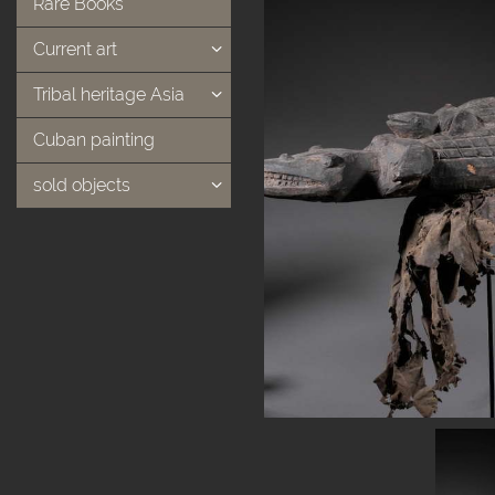
Rare Books
Current art
Tribal heritage Asia
Cuban painting
sold objects