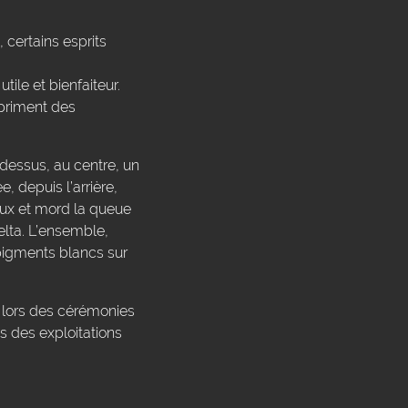
, certains esprits
tile et bienfaiteur.
xpriment des
 dessus, au centre, un
, depuis l’arrière,
yeux et mord la queue
delta. L’ensemble,
pigments blancs sur
r lors des cérémonies
es des exploitations