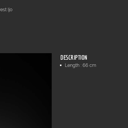
est Ijo
DESCRIPTION
Length : 66 cm