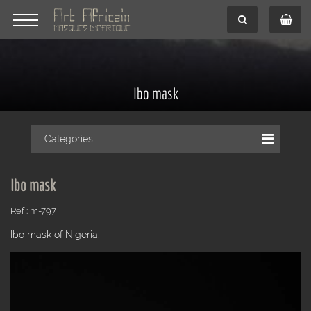
Ibo mask
Categories
Ibo mask
Ref : m-797
Ibo mask of Nigeria.