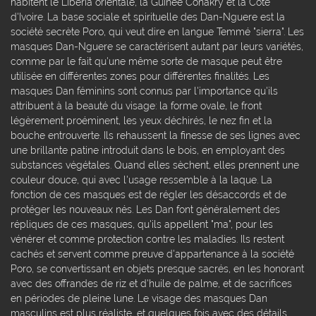
habitent le Liberia orientale, la Guinée Conakry et la Côte
d'Ivoire. La base sociale et spirituelle des Dan-Nguere est la
société secrète Poro, qui veut dire en langue Temmé "sierra". Les
masques Dan-Nguere se caractérisent autant par leurs variétés,
comme par le fait qu'une même sorte de masque peut être
utilisée en différentes zones pour différentes finalités. Les
masques Dan féminins sont connus par l'importance qu'ils
attribuent à la beauté du visage: la forme ovale, le front
légèrement proéminent, les yeux déchirés, le nez fin et la
bouche entrouverte. Ils rehaussent la finesse de ses lignes avec
une brillante patine introduit dans le bois, en employant des
substances végétales. Quand elles sèchent, elles prennent une
couleur douce, qui avec l'usage ressemble à la laque. La
fonction de ces masques est de régler les désaccords et de
protéger les nouveaux nés. Les Dan font généralement des
répliques de ces masques, qu'ils appellent "ma", pour les
vénérer et comme protection contre les maladies. Ils restent
cachés et servent comme preuve d'appartenance à la société
Poro, se convertissant en objets presque sacrés, en les honorant
avec des offrandes de riz et d'huile de palme, et de sacrifices
en périodes de pleine lune. Le visage des masques Dan
masculins est plus réaliste, et quelques fois avec des détails