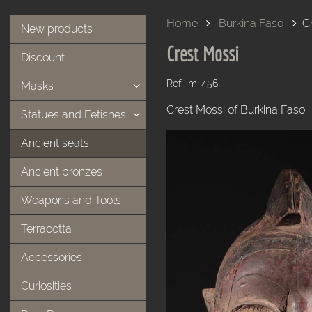
Home
Burkina Faso
C
New products
Crest Mossi
Discount
Ref : m-456
Masks
Crest Mossi of Burkina Faso.
Statues and Fetishes
Ancient seats
Ancient bronzes
Weapons and Tools
Terracotta
Accessories
Curiosities