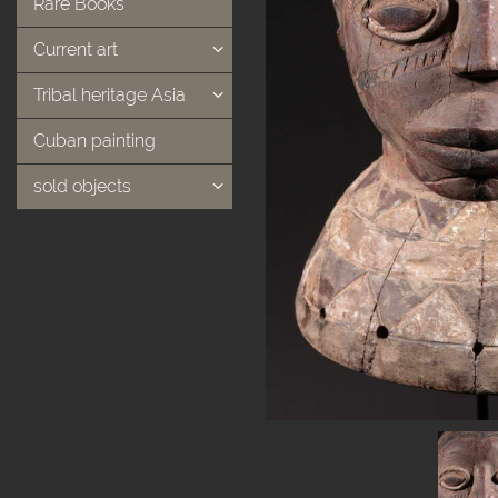
Rare Books
Current art
Tribal heritage Asia
Cuban painting
sold objects