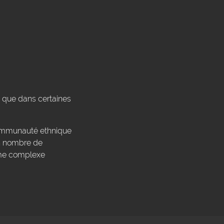
i que dans certaines
communauté ethnique
in nombre de
tème complexe