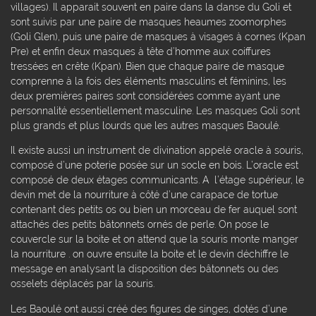
villages). Il apparait souvent en paire dans la danse du Goli et
sont suivis par une paire de masques heaumes zoomorphes
(Goli Glen), puis une paire de masques à visages à cornes (Kpan
Pre) et enfin deux masques à tête d’homme aux coiffures
tressées en crête (Kpan). Bien que chaque paire de masque
comprenne à la fois des éléments masculins et féminins, les
deux premières paires sont considérées comme ayant une
personnalité essentiellement masculine. Les masques Goli sont
plus grands et plus lourds que les autres masques Baoulé.
Il existe aussi un instrument de divination appelé oracle à souris,
composé d’une poterie posée sur un socle en bois. L’oracle est
composé de deux étages communicants. A l’étage supérieur, le
devin met de la nourriture à côté d’une carapace de tortue
contenant des petits os ou bien un morceau de fer auquel sont
attachés des petits bâtonnets ornés de perle. On pose le
couvercle sur la boite et on attend que la souris monte manger
la nourriture . on ouvre ensuite la boite et le devin déchiffre le
message en analysant la disposition des bâtonnets ou des
osselets déplacés par la souris.
Les Baoulé ont aussi créé des figures de singes, dotés d’une