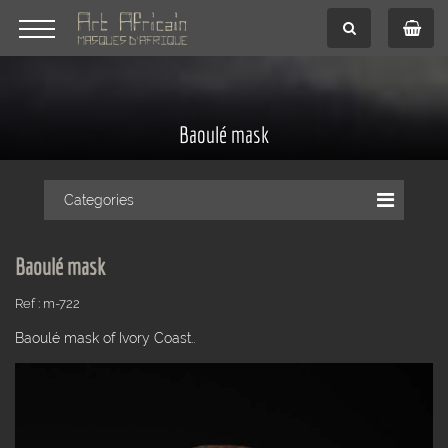
Baoulé mask
Categories
Baoulé mask
Ref : m-722
Baoulé mask of Ivory Coast..