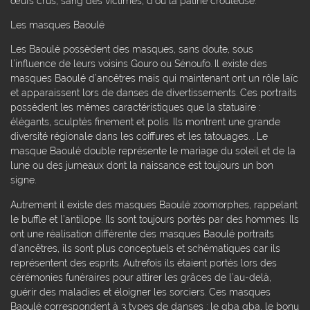
œufs crus, sang des victimes, d’où la patine crouteuse.
Les masques Baoulé
Les Baoulé possèdent des masques, sans doute, sous
l’influence de leurs voisins Gouro ou Sénoufo. Il existe des
masques Baoulé d’ancêtres mais qui maintenant ont un rôle laïc
et apparaissent lors de danses de divertissements. Ces portraits
possèdent les mêmes caractéristiques que la statuaire :
élégants, sculptés finement et polis. Ils montrent une grande
diversité régionale dans les coiffures et les tatouages. . Le
masque Baoulé double représente le mariage du soleil et de la
lune ou des jumeaux dont la naissance est toujours un bon
signe.
Autrement il existe des masques Baoulé zoomorphes, rappelant
le buffle et l’antilope. Ils sont toujours portés par des hommes. Ils
ont une réalisation différente des masques Baoulé portraits
d’ancêtres, ils sont plus conceptuels et schématiques car ils
représentent des esprits. Autrefois ils étaient portés lors des
cérémonies funéraires pour attirer les grâces de l’au-delà,
guérir des maladies et éloigner les sorciers. Ces masques
Baoulé correspondent à 3 types de danses : le gba gba, le bonu