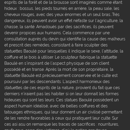
esprits de la forêt et de la brousse sont imaginés comme étant
hideux : bossus, les pieds tournés en arrière, la peau sale, les
cheveux rouges, avec des yeux énormes et un seul bras…Très
dangereux, ils peuvent avoir un effet néfaste sur l’agriculture, la
chasse, la santé. Amadoués par des sacrifices, ils peuvent
devenir propices aux humains. Cela commence par une
consultation auprès du devin qui identifie la cause des malheurs
et prescrit des remèdes, consistant à faire sculpter des
statuettes Baoulé pour lesquelles il indique le sexe, l’attitude, la
coiffure et le bois à utiliser. Le sculpteur fabrique la statuette
Baoulé en s’inspirant de l’aspect physique de son client
possédé et en transe. Après la mort de son propriétaire, la
statuette Baoulé est précieusement conservée et le culte est
poursuivi par les descendants. L’aspect harmonieux des
statuettes de ces esprits de la nature, provient du fait que ces
derniers n’iraient pas les habiter si on leur donnait les formes
hideuses qui sont les leurs. Ces statues Baoulé possèdent un
aspect humain idéalisé, avec de belles coiffures et des
tatouages ethniques, qui leur donnent un air civilisé permettant
de les rendre favorables à ceux qui pratiquent leur culte. Sur
ces asi asu on remarque les traces de sacrifices : nourritures,