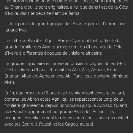
Les Abron sont un peuple d'Afrique de l'Ouest, surtout implantés
au Ghana d'où ils sont originaires, ainsi que dans l'est de la Côte
d'Ivoire, dans le département de Tanda.
Ils font partie du grand groupe des Akan et parlent l'abron, une
langue kwa.
Les ethnies Baoulé - Agni - Abron (Gyaman) font partie de la
grande famille des Akan qui migrèrent du Ghana vers la Côte
d'Ivoire à différentes époques de l'histoire africaine.
Le groupe Lagunaire est arrivé en plusieurs vagues du Sud-Est,
c’est-à-dire du Ghana, et réunit les Abé, Atié, Abouré, Ebrié,
Brignan, Alladian, Appoloniens, Abi, Fanti, tous d’origine ethnique
Akan.
Enfin, également du Ghana d’autres Akan sont venus plus tard,
comme les Abron et les Agni, qui se répartissent le long de la
frontière ghanéenne, depuis Bondoukou jusqu'à Aboisso. Quand
aux Baoulé, appartenant au groupe Akan des Ashanti , ils
occupent essentiellement la région centre, où ils sont en contact
avec les Gouro, à l’ouest, et les Gagou, au sud.