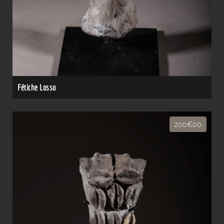
Fétiche Losso
200€00