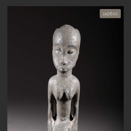
245€00