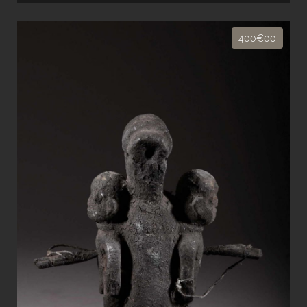
400€00