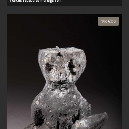
350€00