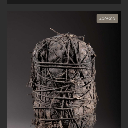
400€00