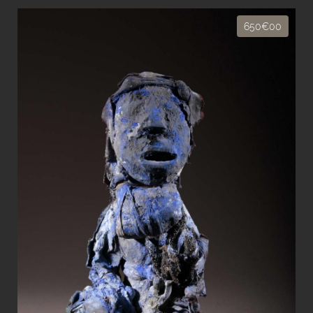
650€00