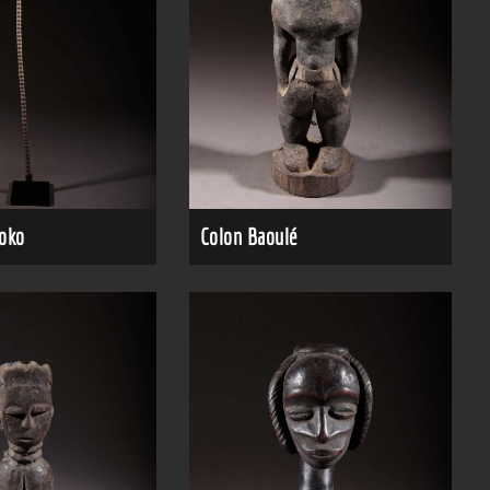
oko
Colon Baoulé