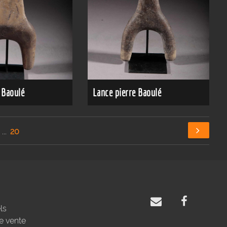
 Baoulé
Lance pierre Baoulé
...
20
ls
e vente