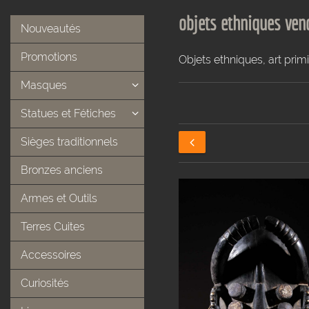
objets ethniques ven
Nouveautés
Promotions
Objets ethniques, art primi
Masques
Statues et Fétiches
Sièges traditionnels
Bronzes anciens
Armes et Outils
Terres Cuites
Accessoires
Curiosités