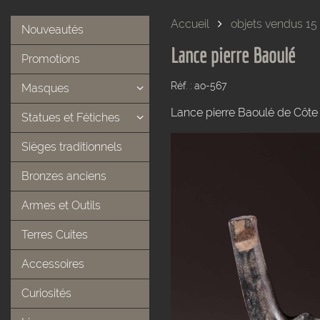
Accueil
objets vendus 15
Nouveautés
Lance pierre Baoulé
Promotions
Réf. : ao-567
Masques
Lance pierre Baoulé de Côte d
Statues et Fétiches
Sièges traditionnels
Bronzes anciens
Armes et Outils
Terres Cuites
Accessoires
Curiosités