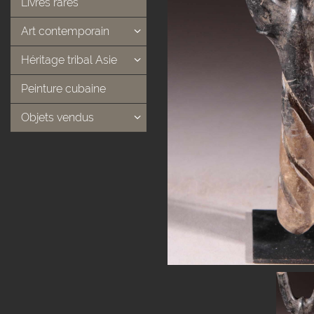
Livres rares
Art contemporain
Héritage tribal Asie
Peinture cubaine
Objets vendus