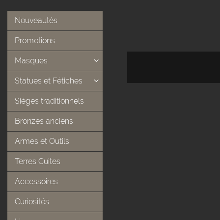
Nouveautés
Promotions
Masques
Statues et Fétiches
Sièges traditionnels
Bronzes anciens
Armes et Outils
Terres Cuites
Accessoires
Curiosités