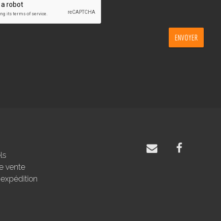
ENVOYER
ls
e vente
'expédition