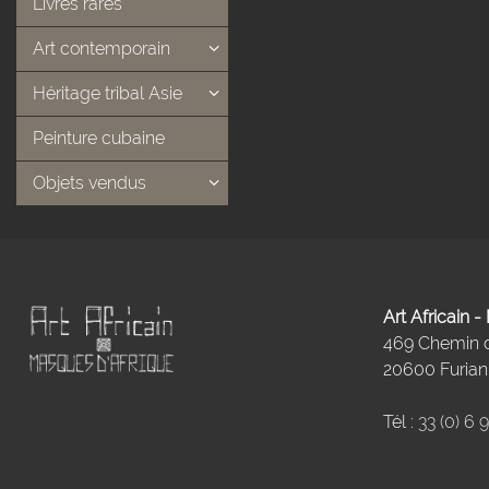
Livres rares
Art contemporain
Héritage tribal Asie
Peinture cubaine
Objets vendus
Art Africain 
469 Chemin
20600 Furiani
Tél :
33 (0) 6 