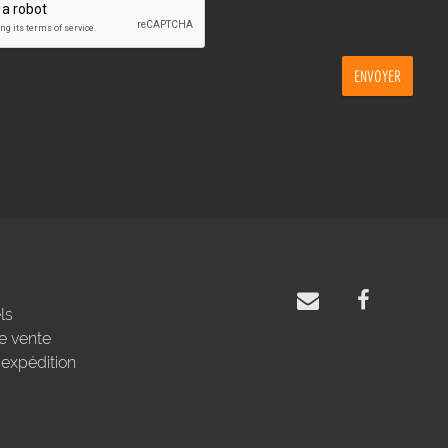
ENVOYER
ls
e vente
'expédition