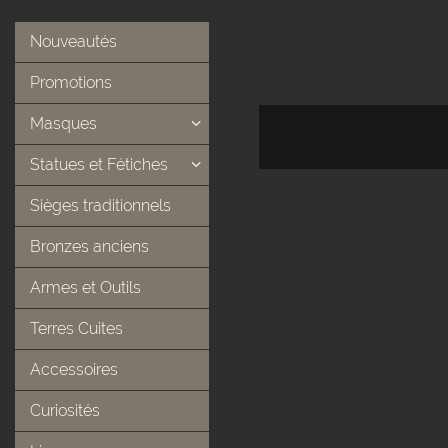
Nouveautés
Promotions
Masques
Statues et Fétiches
Sièges traditionnels
Bronzes anciens
Armes et Outils
Terres Cuites
Accessoires
Curiosités