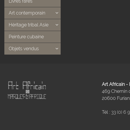
Livres rares
Art contemporain
Héritage tribal Asie
Peinture cubaine
Objets vendus
Art Africain 
469 Chemin
20600 Furiani
Tél :
33 (0) 6 