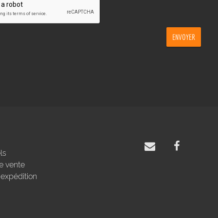
ENVOYER
ls
e vente
'expédition