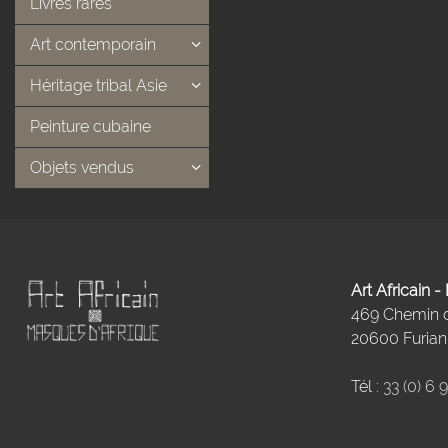
Livres rares
Art contemporain
Héritage tribal Asie
Peinture cubaine
Objets vendus
Art Africain 
469 Chemin
20600 Furiani
Tél :
33 (0) 6 