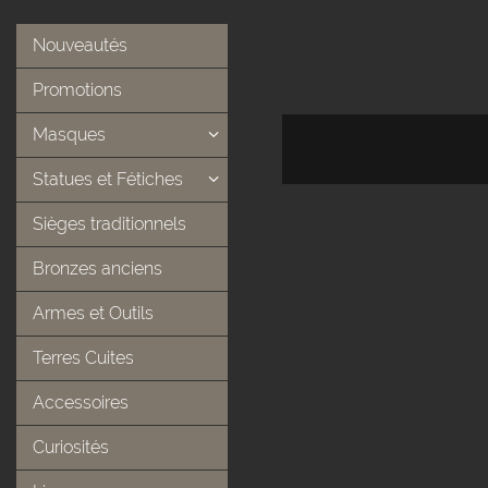
Nouveautés
Promotions
Masques
Statues et Fétiches
Sièges traditionnels
Bronzes anciens
Armes et Outils
Terres Cuites
Accessoires
Curiosités