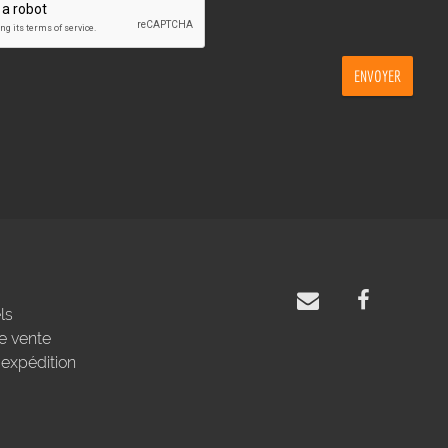
ENVOYER
ls
e vente
'expédition