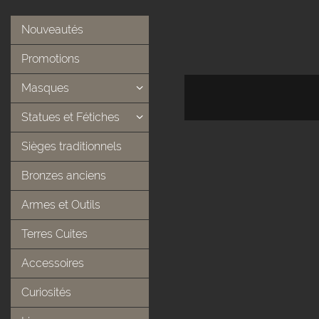
Nouveautés
Promotions
Masques
Statues et Fétiches
Sièges traditionnels
Bronzes anciens
Armes et Outils
Terres Cuites
Accessoires
Curiosités