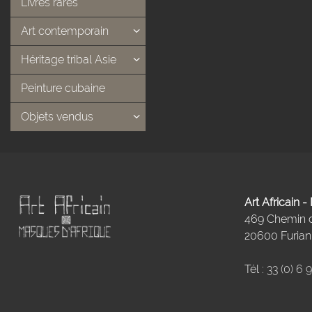
Livres rares
Art contemporain
Héritage tribal Asie
Peinture cubaine
Objets vendus
Art Africain 
469 Chemin
20600 Furiani
Tél :
33 (0) 6 