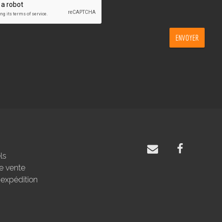
ENVOYER
ls
e vente
'expédition