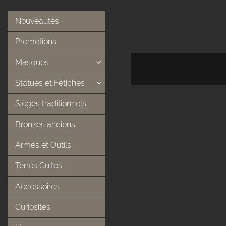
Nouveautés
Promotions
Masques
Statues et Fétiches
Sièges traditionnels
Bronzes anciens
Armes et Outils
Terres Cuites
Accessoires
Curiosités