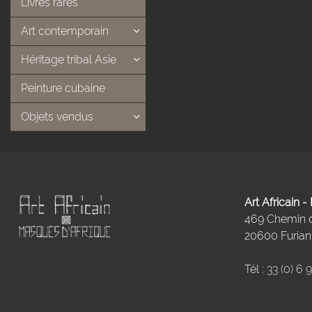
Livres rares
Art contemporain
Héritage tribal Asie
Peinture cubaine
Objets vendus
Art Africain 
469 Chemin
20600 Furiani
Tél :
33 (0) 6 