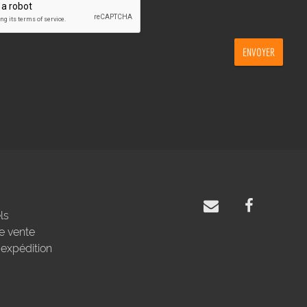
ENVOYER
ls
e vente
'expédition