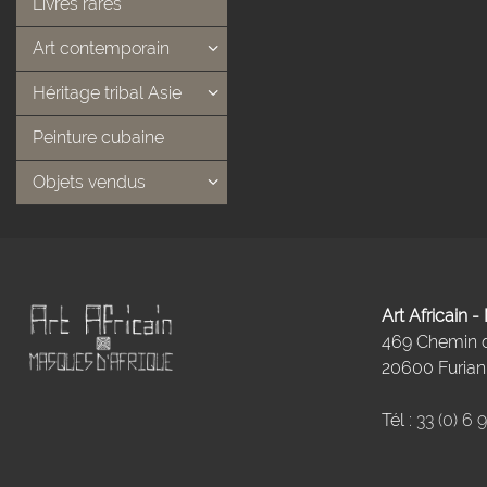
Livres rares
Art contemporain
Héritage tribal Asie
Peinture cubaine
Objets vendus
Art Africain 
469 Chemin
20600 Furiani
Tél :
33 (0) 6 