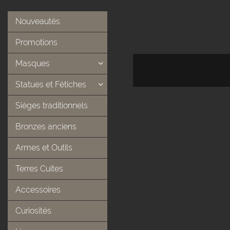
Nouveautés
Promotions
Masques
Statues et Fétiches
Sièges traditionnels
Bronzes anciens
Armes et Outils
Terres Cuites
Accessoires
Curiosités