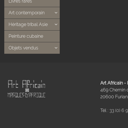
Livres rares
Art contemporain
Héritage tribal Asie
Peinture cubaine
Objets vendus
Art Africain 
469 Chemin
20600 Furiani
Tél :
33 (0) 6 