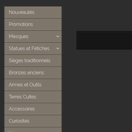
Nouveautés
Promotions
Masques
Statues et Fétiches
Sièges traditionnels
Bronzes anciens
Armes et Outils
Terres Cuites
Accessoires
Curiosités