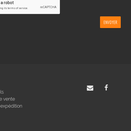
ENVOYER
ls
e vente
'expédition