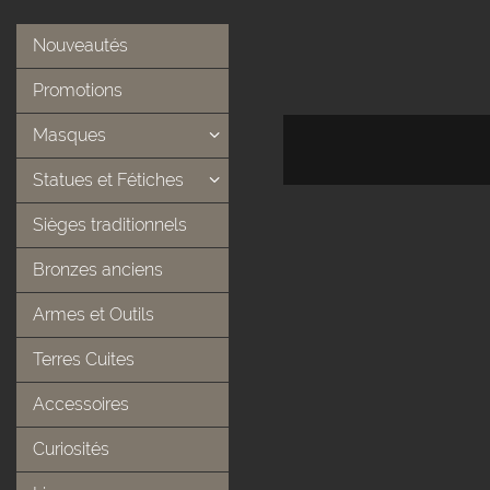
Nouveautés
Promotions
Masques
Statues et Fétiches
Sièges traditionnels
Bronzes anciens
Armes et Outils
Terres Cuites
Accessoires
Curiosités