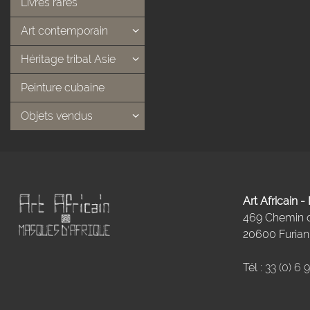
Livres rares
Art contemporain
Héritage tribal Asie
Peinture cubaine
Objets vendus
Art Africain 
469 Chemin
20600 Furiani
Tél :
33 (0) 6 