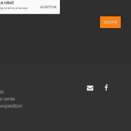
ENVOYER
ls
e vente
'expédition