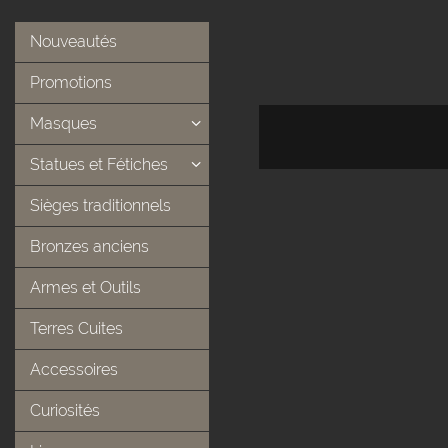
Nouveautés
Promotions
Masques
Statues et Fétiches
Sièges traditionnels
Bronzes anciens
Armes et Outils
Terres Cuites
Accessoires
Curiosités