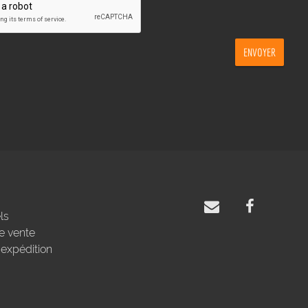
ENVOYER
ls
e vente
'expédition