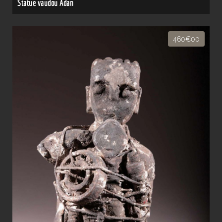
Statue vaudou Adan
460€00