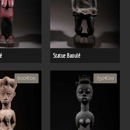
é
Statue Baoulé
600€00
750€00