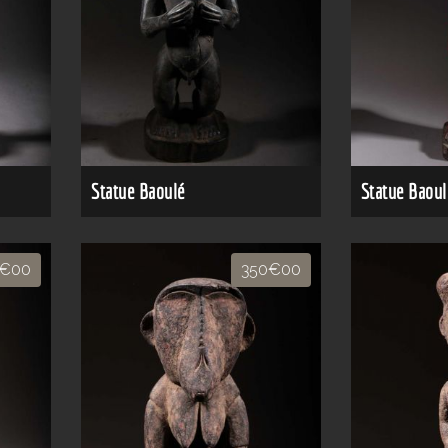
Statue Baoulé
Statue Baoul
€00
350€00