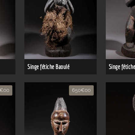
Singe fétiche Baoulé
Singe fétich
0€00
650€00