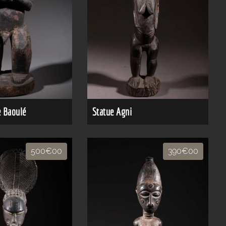
e Baoulé
Statue Agni
500€00
390€00