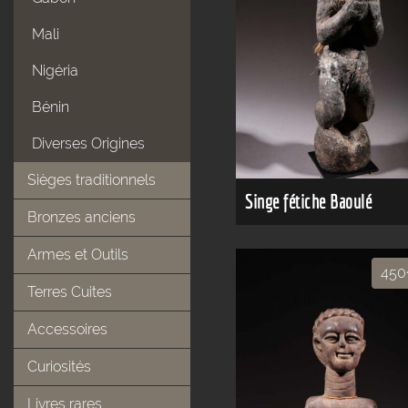
Mali
Nigéria
Bénin
Diverses Origines
Sièges traditionnels
Singe fétiche Baoulé
Bronzes anciens
Armes et Outils
45
Terres Cuites
Accessoires
Curiosités
Livres rares