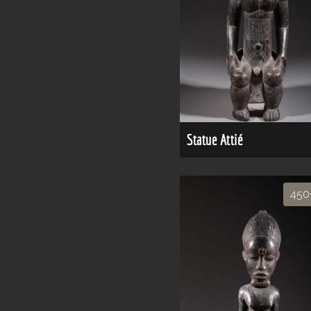
Statue Attié
45