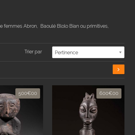
de femmes Abron, Baoulé Blolo Bian ou primitives,
Trier par
500€00
600€00