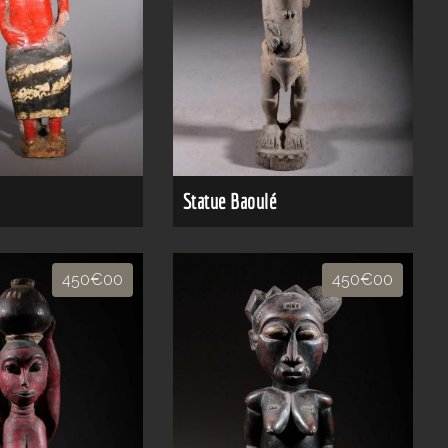
Statue Baoulé
450€00
450€00