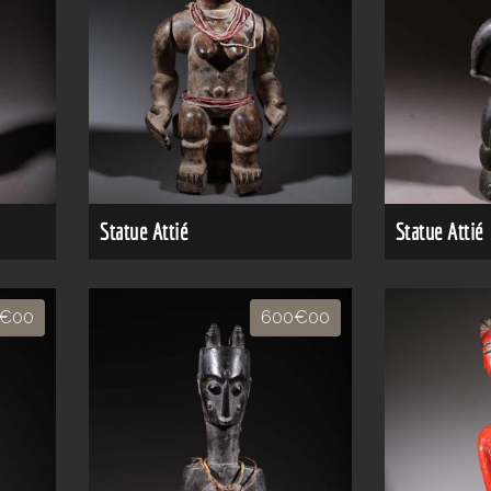
Statue Attié
Statue Attié
€00
600€00