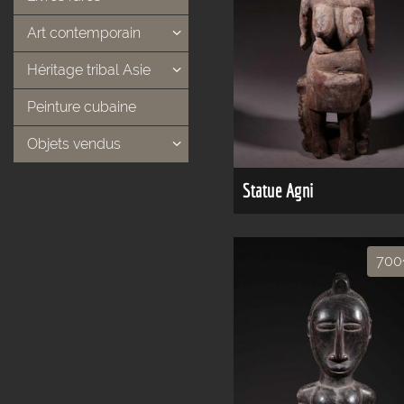
Art contemporain
Héritage tribal Asie
Peinture cubaine
Objets vendus
Statue Agni
700