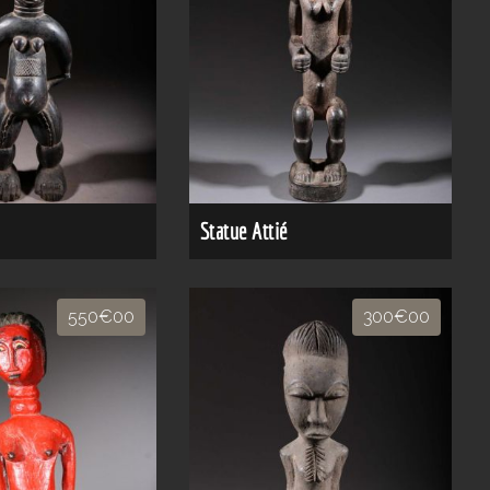
Statue Attié
550€00
300€00