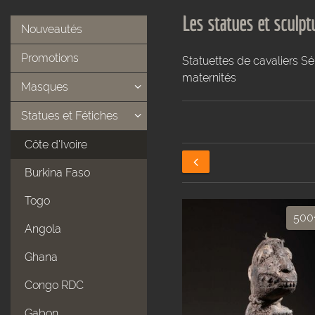
Les statues et sculptu
Nouveautés
Promotions
Statuettes de cavaliers S
maternités
Masques
Statues et Fétiches
Côte d'Ivoire
Burkina Faso
Togo
500
Angola
Ghana
Congo RDC
Gabon