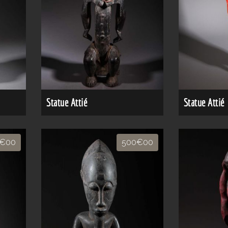
Statue Attié
Statue Attié
0€00
500€00