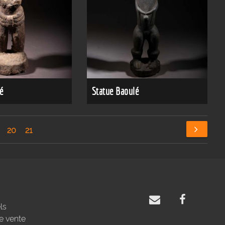
é
Statue Baoulé
20
21
ls
e vente