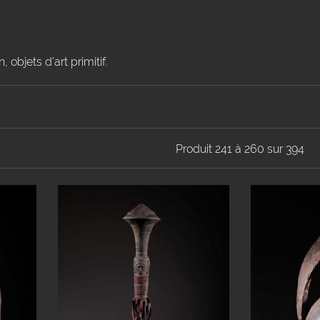
, objets d'art primitif.
Produit 241 à 260 sur 394