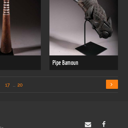
Pipe Bamoun
6
17
...
20