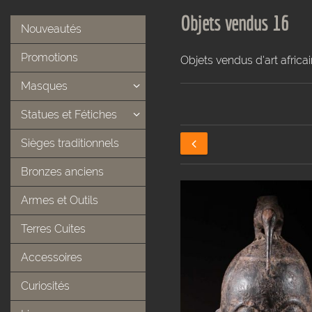
Objets vendus 16
Nouveautés
Promotions
Objets vendus d'art africain
Masques
Statues et Fétiches
Sièges traditionnels
Bronzes anciens
Armes et Outils
Terres Cuites
Accessoires
Curiosités