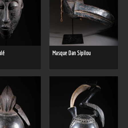
lé
Masque Dan Sipilou