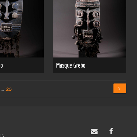
bo
Masque Grebo
...
20
ls