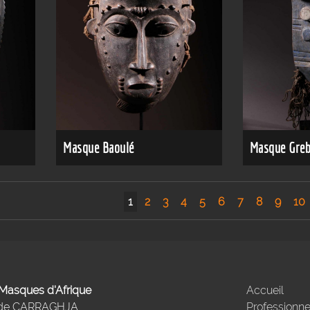
Masque Baoulé
Masque Gre
1
2
3
4
5
6
7
8
9
10
- Masques d'Afrique
Accueil
 de CARRAGHJA
Professionne