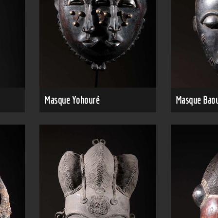
Masque Yohouré
Masque Baou