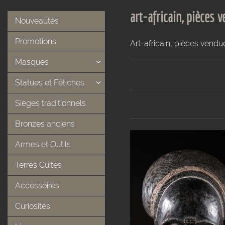
art-africain, pièces 
Nouveautés
Promotions
Art-africain, pièces vendu
Masques
Statues et Fétiches
Sièges traditionnels
Bronzes anciens
Armes et Outils
Terres Cuites
Accessoires
Curiosités