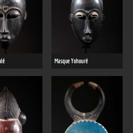
lé
Masque Yohouré