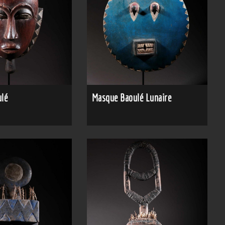
lé
Masque Baoulé Lunaire