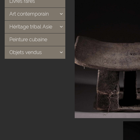
Livres rares
Art contemporain
Héritage tribal Asie
Peinture cubaine
Objets vendus