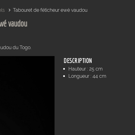
els
Tabouret de féticheur ewé vaudou
ewé vaudou
audou du Togo.
DESCRIPTION
Hauteur : 25 cm
Longueur : 44 cm