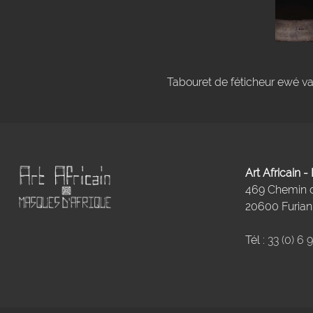
Tabouret de féticheur ewé v
Art Africain 
469 Chemin
20600 Furiani
Tél :
33 (0) 6 