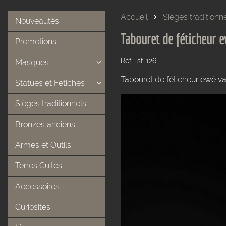
Accueil
Sièges traditionn
Nouveautés
Tabouret de féticheur 
Promotions
Réf. : st-126
Masques
Tabouret de féticheur ewé v
Statues et Fétiches
Sièges traditionnels
Bronzes anciens
Armes et Outils
Terres Cuites
Accessoires
Curiosités