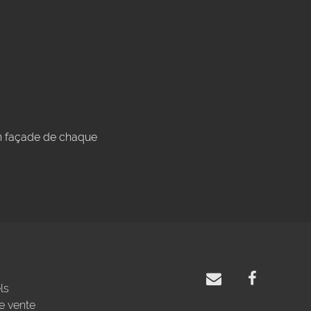
en façade de chaque
ls
e vente