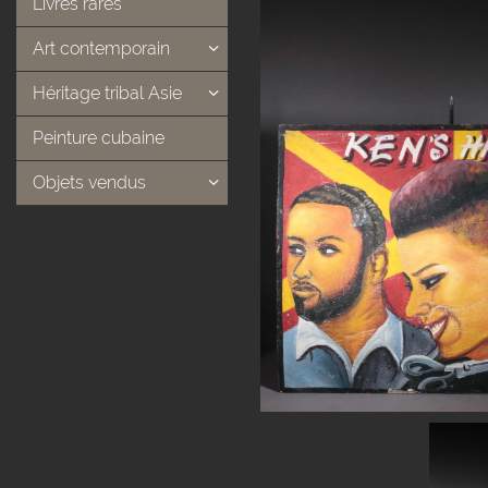
Livres rares
Art contemporain
Héritage tribal Asie
Peinture cubaine
Objets vendus