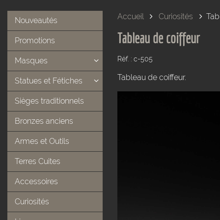
Accueil
Curiosités
Tab
Nouveautés
Tableau de coiffeur
Promotions
Réf. : c-505
Masques
Tableau de coiffeur.
Statues et Fétiches
Sièges traditionnels
Bronzes anciens
Armes et Outils
Terres Cuites
Accessoires
Curiosités