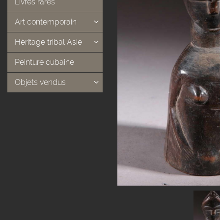
Livres rares
Art contemporain
Héritage tribal Asie
Peinture cubaine
Objets vendus