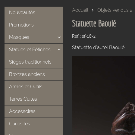
Accueil
Objets vendus 2
Nouveautés
Statuette Baoulé
Promotions
Réf. : sf-1632
Masques
Statuette d'autel Baoulé.
Statues et Fétiches
Sièges traditionnels
Bronzes anciens
Armes et Outils
Terres Cuites
Accessoires
Curiosités