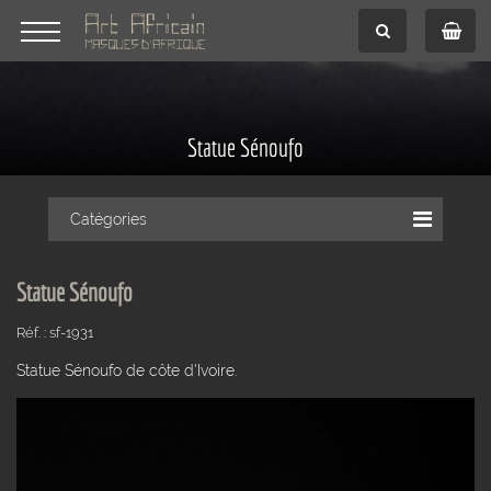
Statue Sénoufo
Catégories
Statue Sénoufo
Réf. : sf-1931
Statue Sénoufo de côte d'Ivoire.