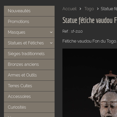
Accueil
Togo
Statue f
Nouveautés
Statue fétiche vaudou 
Promotions
Réf. : sf-2110
Masques
Fétiche vaudou Fon du Togo.
Statues et Fétiches
Sièges traditionnels
Bronzes anciens
Armes et Outils
Terres Cuites
Accessoires
Curiosités