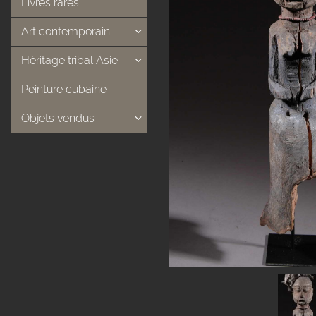
Livres rares
Art contemporain
Héritage tribal Asie
Peinture cubaine
Objets vendus