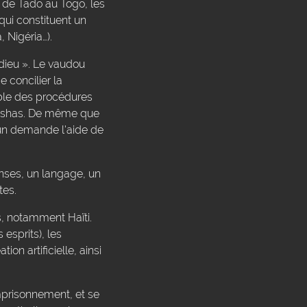
 de Tado au Togo, les
qui constituent un
 Nigéria…).
 dieu ». Le vaudou
 concilier la
mble des procédures
Orishas. De même que
doun demande l'aide de
anses, un langage, un
tes.
s, notamment Haïti.
 esprits), les
on artificielle, ainsi
emprisonnement, et se