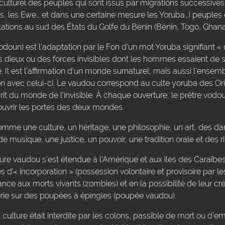
ulturel des peuples qui sont issus par migrations successives
ns, les Ewe… et dans une certaine mesure les Yoruba…) peuples 
tions au sud des États du Golfe du Bénin (Bénin, Togo, Ghana,
doun) est l'adaptation par le Fon d'un mot Yoruba signifiant «
dieux ou des forces invisibles dont les hommes essaient de se
. Il est l'affirmation d'un monde surnaturel, mais aussi l'ense
ion avec celui-ci. Le vaudou correspond au culte yoruba des 
prit du monde de l'invisible. À chaque ouverture, le prêtre vo
ouvrir les portes des deux mondes.
omme une culture, un héritage, une philosophie, un art, des d
e musique, une justice, un pouvoir, une tradition orale et des ri
ulture vaudou s'est étendue à l'Amérique et aux îles des Caraïbe
es d'« incorporation » (possession volontaire et provisoire par les
nce aux morts vivants (zombies) et en la possibilité de leur créati
lerie sur des poupées à épingles (poupée vaudou).
et culture était interdite par les colons, passible de mort ou d'