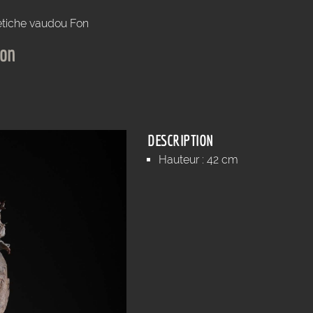
étiche vaudou Fon
Fon
DESCRIPTION
Hauteur : 42 cm