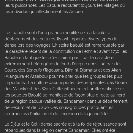
leurs puissances. Les Baoulé redoutent toujours les villages où
les individus qui affectionnent les Amuen.
Les baoulé sont d'une grande mobilité cela a facilité le
déplacement des cultures. Ils ont importés divers types de
danse lors des voyages. L'histoire baoulé est remarquable par
le caractère récent de la constitution de l'ethnie ; avant 1730, les
Baoulé en tant que tels n'existaient pas ; par le caractère
extrêmement hétérogène du fond d'origine constitué par des
Gouro, des Sénoufo (Tagouana, Djimini, Djamala) et des Akan
(Alanguira et Assabou) pour ne citer que les groupes les plus
importants ; La culture baoulé portes des empruntes des Gouro,
des Malinké et des Wan. Cette influence culturelle malinké sur
les peuples Baoulé se manifeste de façon plus directe au nord
de la région baoulé (vallée du Bandaman) dans le département
de Béoumi et de Diabo. Ces sous-groupes pratiquent les
cérémonies d'initiation et de l'excision de la jeune fille.
Le Djéla et le Goli (danse sacrée et à la foi de réjouissance sont
répandues dans la région centre Bandaman. Elles ont été