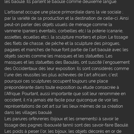
les baoulé. Ils parlent le baoulé comme deuxième langue.
L'artisanat occupe une place primordiale dans la vie sociale ;
par la variété de sa production et la destination de celle-ci. Ainsi
peut-on parler des objets usuels de ménage comme la
vannerie (paniers éventails, corbeilles etc.) la poterie (canarie,
assiettes, écuelles etc.), la sculpture mortiers et pilon. Le tissage
des filets de chasse, de pêche et la sculpture des pirogues,
pagaies et manches de houe font partie de l'art baoulé avec les
objets sacrés comme les masques et les statuettes. Les
masques et les statuettes des Baoulés, ont suscité l'engouement
des Occidentaux dès leur exposition. Ils sont considérés comme
l'une des réussites les plus achevées de l'art africain, c'est
pourquoi ces sculptures occupent toujours une place
prépondérante dans toute exposition ou étude consacrée à
l'Afrique. Pourtant, aussi importante que soit leur renommée en
occident, il n'a jamais été facile pour quiconque de voir les
représentations de cet art sur les lieux mêmes de sa création
dans les villages baoulé.
Les parures orfèvreries (bijoux et les ornements) à savoir le
tissage des pagnes (baouwlé tanni) sont des savoir-faire Baoulé.
Les poids à peser l'or, les bijoux, les objets décorés en or de