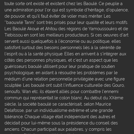
toute sorte ont existé et existent chez les Baoulé. Ce peuple a
une admiration pour l'or qui est symbole d'héritage, d'opulence,
de pouvoir, et qu'il faut éviter de voler mais mériter. Les
''baouwlé Tanni" sont très prisés pour leur qualité et leurs motifs.
Les Baoulé Akouè et Ahitou des régions de Yamoussoukro et de
Tiébissou en sont les meilleurs producteurs. Si ces oeuvres d'art
servent aussi quelquefois à l'économie ou au politique, elles
satisfont surtout des besoins personnels liés à la sérénité de
l'esprit ou à la santé physique. Elles en arrivent à s'intégrer aux
côtés des personnes physiques, et c'est un aspect que les
guérisseurs baoulé utilisent pour leur pratique de soutien
psychologique, en aidant à résoudre les problèmes par le
médium d'une relation personnelle privilégiée avec une figure
sculptée. Les baoulé ont subit l'influence culturelle des Gouro,
senoufo, Wan etc. ils étaient alliés pour combattre l'ennemi
commun qui représentait le colon blanc. Au début du XXème
siècle, la société baoulé se caractérisait, selon Maurice
Delafosse, par un individualisme extrême et une grande
tolérance. Chaque village était indépendant des autres et
décidait pour lui-même sous la présidence du conseil des
anciens. Chacun participait aux palabres, y compris les