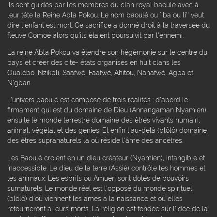
ils sont guidés par les membres du clan royal baoulé avec à
leur tête la Reine Abla Pokou. Le nom baoulé ou `'ba ou li'' veut
dire l'enfant est mort. Ce sacrifice a donné droit à la traversée du
fleuve Comoé alors qu'ils étaient poursuivit par l'ennemi.
La reine Abla Pokou va étendre son hégémonie sur le centre du
pays et créer des cité- états organisés en huit clans les
Oualèbo, Nzikpli, Saafwè, Faafwè, Ahitou, Nanafwè, Agba et
N'gban.
L'univers baoulé est composé de trois réalités : d'abord le
firmament qui est du domaine de Dieu (Annangaman Nyamien)
ensuite le monde terrestre domaine des êtres vivants humain,
animal, végétal et des génies. Et enfin l'au-delà (blôlô) domaine
des êtres supranaturels là où réside l'âme des ancêtres.
Les Baoulé croient en un dieu créateur (Nyamien), intangible et
inaccessible. Le dieu de la terre (Assiè) contrôle les hommes et
les animaux. Les esprits ou Amuen sont dotés de pouvoirs
surnaturels. Le monde réel est l'opposé du monde spirituel
(blôlô) d'où viennent les âmes à la naissance et où elles
retourneront à leurs morts. La réligion est fondée sur l'idée de la