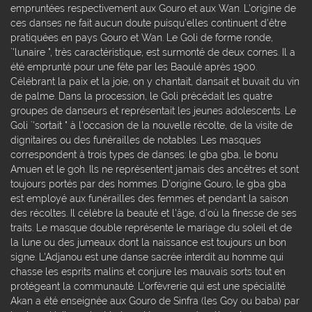
empruntées respectivement aux Gouro et aux Wan. L'origine de
ces danses ne fait aucun doute puisqu'elles continuent d'être
pratiquées en pays Gouro et Wan. Le Goli de forme ronde,
`'lunaire ", très caractéristique, est surmonté de deux cornes. Il a
été emprunté pour une fête par les Baoulé après 1900.
Célébrant la paix et la joie, on y chantait, dansait et buvait du vin
de palme. Dans la procession, le Goli précédait les quatre
groupes de danseurs et représentait les jeunes adolescents. Le
Goli `'sortait " à l'occasion de la nouvelle récolte, de la visite de
dignitaires ou des funérailles de notables. Les masques
correspondent à trois types de danses: le gba gba, le bonu
Amuen et le goh. Ils ne représentent jamais des ancêtres et sont
toujours portés par des hommes. D'origine Gouro, le gba gba
est employé aux funérailles des femmes et pendant la saison
des récoltes. Il célèbre la beauté et l'âge, d'où la finesse de ses
traits. Le masque double représente le mariage du soleil et de
la lune ou des jumeaux dont la naissance est toujours un bon
signe. L'Adjanou est une danse sacrée interdit au homme qui
chasse les esprits malins et conjure les mauvais sorts tout en
protégeant la communauté. L'orfèvrerie qui est une spécialité
Akan a été enseignée aux Gouro de Sinfra (les Goy ou baba) par