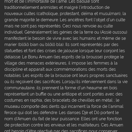
mort et de l'immortalité de l'âme. Les baoulé sont
traditionnellement animistes et malgré l'introduction de
nouveaux cultes (catholique, protestant, déïma et musulman), la
grande majorité le demeure. Les ancêtres font l'objet d'un culte
mais ne sont pas représentés. Ceci nous renvoie au culte
individuel. Généralement les génies de la terre ou (Assiè oussou)
manifestent le besoin de vivre avec les humains et même de se
marier (blôlô bian ou blôlô bla). Ils sont représentés par des
statuettes et font des crises de jalousie lorsque leur conjoint les
délaisse. Le Bonu Amuen (les esprits de la brousse) protège le
village des menaces extérieures, il impose les femmes à la
discipline et apparaît aux commémorations des morts des
notables. Les esprits de la brousse ont leurs propres sanctuaires
où ils reçoivent des sacrifices. Lorsqu'ils interviennent dans la vie
communautaire, ils prennent la forme d'un heaume en bois
représentant un buffle ou une antilope et sont portés avec des
costumes en raphia, des bracelets de chevilles en métal ; le
museau comporte des dents qui incarnent la force de l'animal
féroce qui doit les défendre. Les danses Djè et Dô portent le
nom d'Amuen du fait de leur puissance. Elles ont une fonction
de protection contre les envieux et les malfaiteurs. Ces Amuen
ont besoin d'être réactivé par des sacrifices pour conserver