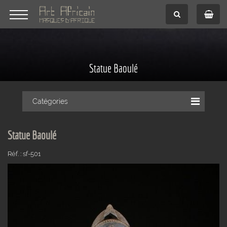
Statue Baoulé
Catégories
Statue Baoulé
Réf. : sf-501