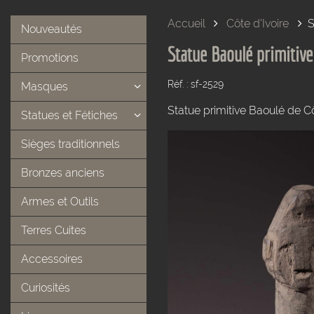
Accueil
Côte d'Ivoire
S
Nouveautés
Statue Baoulé primitive
Promotions
Réf. : sf-2529
Masques
Statue primitive Baoulé de Cô
Statues et Fétiches
Sièges traditionnels
Bronzes anciens
Armes et Outils
Terres Cuites
Accessoires
Curiosités