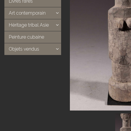
Livres rares
Art contemporain
Héritage tribal Asie
Peinture cubaine
Objets vendus