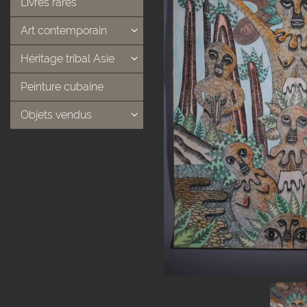
Livres rares
Art contemporain
Héritage tribal Asie
Peinture cubaine
Objets vendus