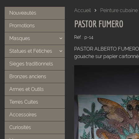
Accueil
Peinture cubaine
Nouveautés
PASTOR FUMERO
Promotions
Réf. : p-14
Masques
PASTOR ALBERTO FUMERO GALE
Statues et Fétiches
gouache sur papier cartonné
Sièges traditionnels
Bronzes anciens
Armes et Outils
Terres Cuites
Accessoires
Curiosités