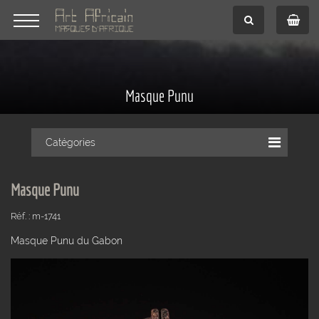
Masque Punu
Catégories
Masque Punu
Réf. : m-1741
Masque Punu du Gabon