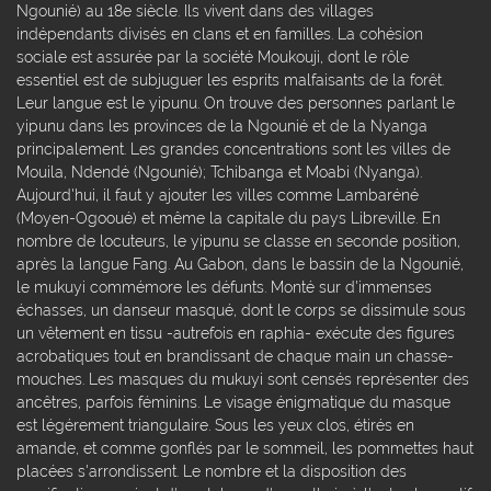
Ngounié) au 18e siècle. Ils vivent dans des villages
indépendants divisés en clans et en familles. La cohésion
sociale est assurée par la société Moukouji, dont le rôle
essentiel est de subjuguer les esprits malfaisants de la forêt.
Leur langue est le yipunu. On trouve des personnes parlant le
yipunu dans les provinces de la Ngounié et de la Nyanga
principalement. Les grandes concentrations sont les villes de
Mouila, Ndendé (Ngounié); Tchibanga et Moabi (Nyanga).
Aujourd'hui, il faut y ajouter les villes comme Lambaréné
(Moyen-Ogooué) et même la capitale du pays Libreville. En
nombre de locuteurs, le yipunu se classe en seconde position,
après la langue Fang. Au Gabon, dans le bassin de la Ngounié,
le mukuyi commémore les défunts. Monté sur d'immenses
échasses, un danseur masqué, dont le corps se dissimule sous
un vêtement en tissu -autrefois en raphia- exécute des figures
acrobatiques tout en brandissant de chaque main un chasse-
mouches. Les masques du mukuyi sont censés représenter des
ancêtres, parfois féminins. Le visage énigmatique du masque
est légérement triangulaire. Sous les yeux clos, étirés en
amande, et comme gonflés par le sommeil, les pommettes haut
placées s'arrondissent. Le nombre et la disposition des