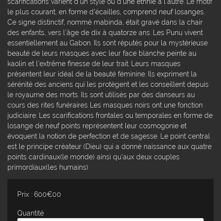
scarifications varient d'un style ou d'une ethnie à l'autre. Le motif
le plus courant, en forme d'écailles, comprend neuf losanges.
Ce signe distinctif, nommé mabinda, était gravé dans la chair
des enfants, vers l'âge de dix à quatorze ans. Les Punu vivent
essentiellement au Gabon. Ils sont réputés pour la mystérieuse
beauté de leurs masques avec leur face blanche peinte au
kaolin et l'extrême finesse de leur trait. Leurs masques
présentent leur idéal de la beauté féminine. Ils expriment la
sérénité des anciens qui les protègent et les conseillent depuis
le royaume des morts. Ils sont utilisés par des danseurs au
cours des rites funéraires Les masques noirs ont une fonction
judiciaire. Les scarifications frontales ou temporales en forme de
losange de neuf points représentent leur cosmogonie et
évoquent la notion de perfection et de sagesse. Le point central
est le principe créateur (Dieu) qui a donné naissance aux quatre
points cardinaux(le monde) ainsi qu'aux deux couples
primordiaux(les humains)
Prix : 600€00
Quantité