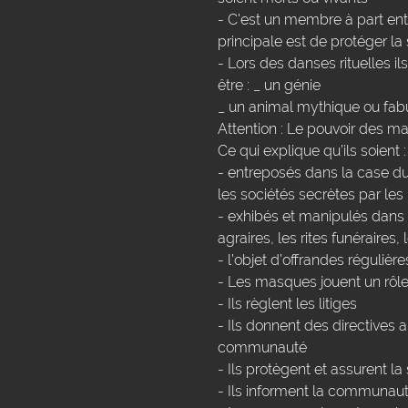
- C'est un membre à part entiè
principale est de protéger la 
- Lors des danses rituelles i
être : _ un génie
_ un animal mythique ou fab
Attention : Le pouvoir des 
Ce qui explique qu’ils soient :
- entreposés dans la case 
les sociétés secrètes par l
- exhibés et manipulés dans d
agraires, les rites funéraires, l
- l’objet d’offrandes régulière
- Les masques jouent un rôle 
- Ils règlent les litiges
- Ils donnent des directives 
communauté
- Ils protègent et assurent la
- Ils informent la communau