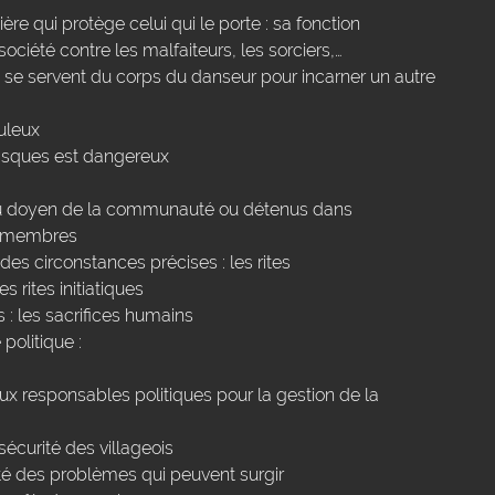
re qui protège celui qui le porte : sa fonction
société contre les malfaiteurs, les sorciers,…
ls se servent du corps du danseur pour incarner un autre
uleux
masques est dangereux
du doyen de la communauté ou détenus dans
es membres
es circonstances précises : les rites
es rites initiatiques
s : les sacrifices humains
politique :
aux responsables politiques pour la gestion de la
 sécurité des villageois
té des problèmes qui peuvent surgir