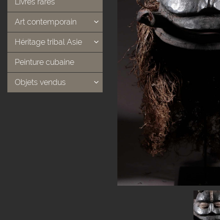
Livres rares
Art contemporain
Héritage tribal Asie
Peinture cubaine
Objets vendus