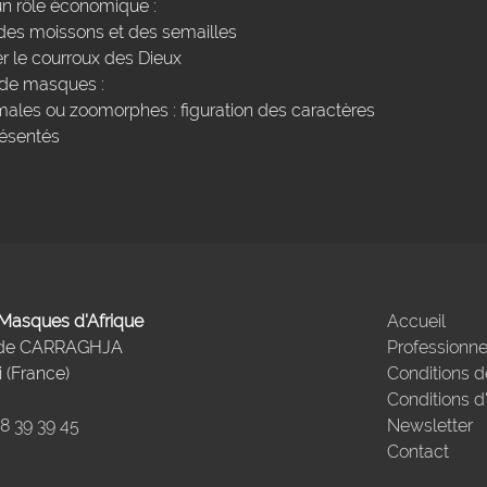
un rôle économique :
t des moissons et des semailles
er le courroux des Dieux
s de masques :
ales ou zoomorphes : figuration des caractères
ésentés
- Masques d'Afrique
Accueil
 de CARRAGHJA
Professionne
 (France)
Conditions d
Conditions d
98 39 39 45
Newsletter
Contact