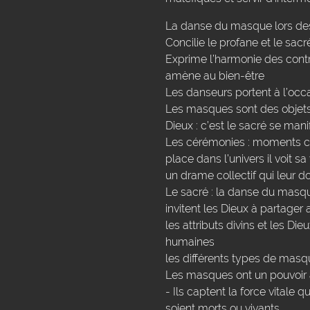
La danse du masque lors de
Concilie le profane et le sacré
Exprime l’harmonie des contra
amène au bien-être
Les danseurs portent à l’occ
Les masques sont des objets di
Dieux : c’est le sacré se ma
Les cérémonies : moments c
place dans l’univers il voit sa
un drame collectif qui leur 
Le sacré : la danse du masq
invitent les Dieux à partager
les attributs divins et les Di
humaines
les différents types de mas
Les masques ont un pouvoir 
- Ils captent la force vitale 
soient morts ou vivants