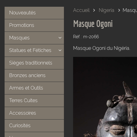
Accueil
Nigeria
Masqu
Nouveautés
Masque Ogoni
Promotions
Réf. : m-2066
Masques
Masque Ogoni du Nigéria.
Statues et Fétiches
Sièges traditionnels
Bronzes anciens
Armes et Outils
Terres Cuites
Accessoires
Curiosités