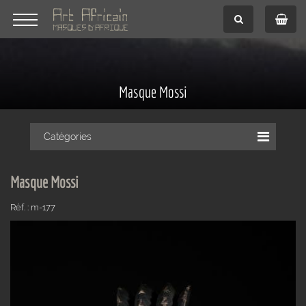
Masque Mossi
Catégories
Masque Mossi
Réf. : m-177