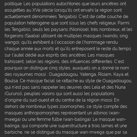
politique. Les populations autochtones que leurs ancêtres ont
assujetties au XVe siècle lorsqu’ils ont envahi la région sont
actuellement dénommées Tengabisi. C’est de cette couche de
population hétérogène que sont issus les chefs religieux. Parmi
les Tengabisi, seuls les paysans (Nioniose), très nombreux, et les
forgerons (Saaba) utilisent de multiples masques (wando, sing.
wango), qu’ils exhibent à l’occasion de l’hommage rendu
chaque année aux morts et qu’ils entreposent le reste du temps
sur l’autel dédié aux esprits des ancêtres. Les masques
trahissent, selon les régions, des influences différentes. C’est
pourquoi on distingue cinq styles, auxquels on a donné le nom
des royaumes mossi : Ouagadougou, Yatenga, Risiam, Kaya et
Boulsa. Ce masque facial se rattache au style de Ouagadougou,
qui n’est pas sans rappeler les œuvres des Lela et des Nuna
(Gurunsi), peuples voisins qui sont aussi les populations
d’origine du sud-ouest et du centre de la région mossi. En
dehors de nombreux types zoomorphes, ce style compte des
masques anthropomorphes représentant un albinos (wan-
mwega) ou une femme fulbe (wan-balinga). Le masque wan-
balinga, qui comporte une superstructure à trois lames et une
barbiche, ne se distingue du masque wan-mwega que par sa