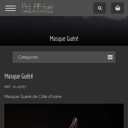
Masque Guéré
Catégories
Masque Guéré
Réf. : m-2287
Masque Guéré de Côte d'Ivoire.