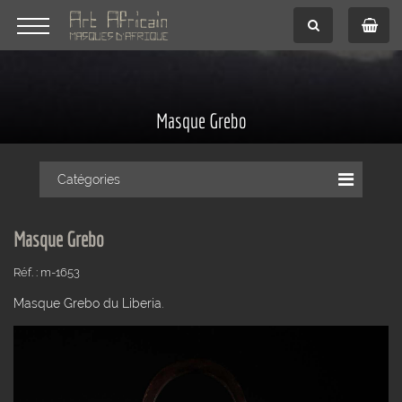
Masque Grebo
Catégories
Masque Grebo
Réf. : m-1653
Masque Grebo du Liberia.