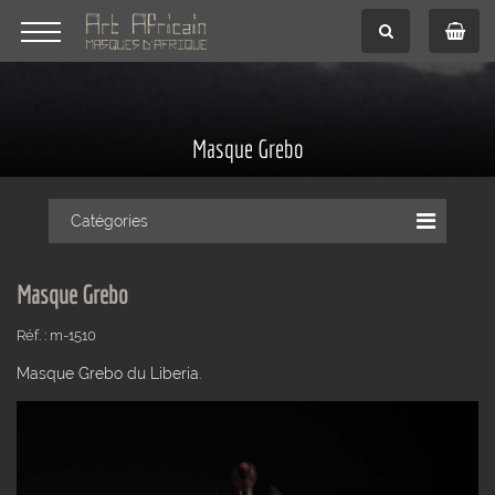
Masque Grebo
Catégories
Masque Grebo
Réf. : m-1510
Masque Grebo du Liberia.