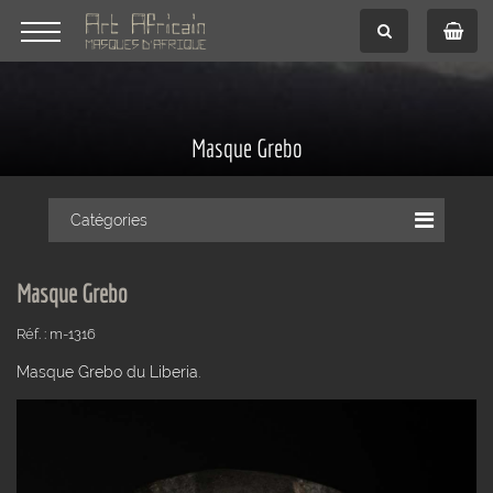
Masque Grebo
Catégories
Masque Grebo
Réf. : m-1316
Masque Grebo du Liberia.