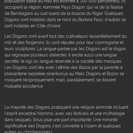
population totale au Mali est estimée à 700 000 personnes1. Ils
occupent la région, nommée Pays Dogon, qui va de la falaise
de Bandiagara au sud-ouest de la boucle du Niger. Quelques
Dogons sont installés dans le nord du Burkina Faso, d'autres se
sont installés en Côte d'Ivoire.
Les Dogons sont avant tout des cultivateurs (essentiellement du
mil) et des forgerons. Ils sont réputés pour leur cosmogonie et
leurs sculptures. La langue parlée par les Dogons est le dogon
qui regroupe plusieurs dialectes. Il existe aussi une langue
secrète, le sigi so, langue réservée à la société des masques.
Les Dogons sont liés avec l’ethnie des Bozos par la parenté à
plaisanterie (appelée sinankunya au Mali). Dogons et Bozos se
moquent réciproquement, mais, parallèlement, se doivent
mutuelle assistance.
La majorité des Dogons pratiquent une religion animiste incluant
l'esprit ancestral Nommo, avec ses festivals et une mythologie
dans lesquels Sirius joue une part importante. Une minorité
significative des Dogons s'est convertie à l'islam et quelques
autres au christianisme11.