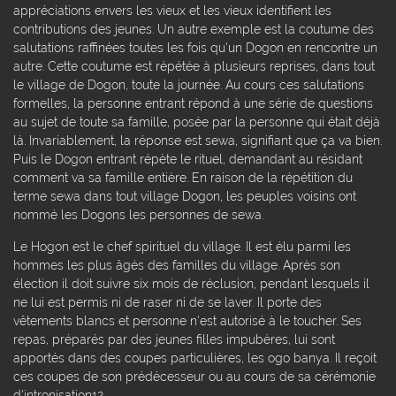
appréciations envers les vieux et les vieux identifient les
contributions des jeunes. Un autre exemple est la coutume des
salutations raffinées toutes les fois qu'un Dogon en rencontre un
autre. Cette coutume est répétée à plusieurs reprises, dans tout
le village de Dogon, toute la journée. Au cours ces salutations
formelles, la personne entrant répond à une série de questions
au sujet de toute sa famille, posée par la personne qui était déjà
là. Invariablement, la réponse est sewa, signifiant que ça va bien.
Puis le Dogon entrant répète le rituel, demandant au résidant
comment va sa famille entière. En raison de la répétition du
terme sewa dans tout village Dogon, les peuples voisins ont
nommé les Dogons les personnes de sewa.
Le Hogon est le chef spirituel du village. Il est élu parmi les
hommes les plus âgés des familles du village. Après son
élection il doit suivre six mois de réclusion, pendant lesquels il
ne lui est permis ni de raser ni de se laver. Il porte des
vêtements blancs et personne n'est autorisé à le toucher. Ses
repas, préparés par des jeunes filles impubères, lui sont
apportés dans des coupes particulières, les ogo banya. Il reçoit
ces coupes de son prédécesseur ou au cours de sa cérémonie
d'intronisation12.