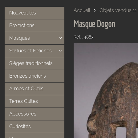
Accueil
Objets vendus 11
Nouveautés
Masque Dogon
Promotions
Réf. : 4883
Masques
Statues et Fétiches
Sièges traditionnels
Bronzes anciens
Armes et Outils
Terres Cuites
Accessoires
Curiosités