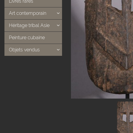
Livres rares
Art contemporain
Héritage tribal Asie
Peinture cubaine
Objets vendus