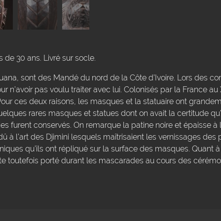
 de 30 ans. Livré sur socle.
uana, sont des Mandé du nord de la Côte d’Ivoire. Lors des c
ur n’avoir pas voulu traiter avec lui. Colonisés par la France au X
 Pour ces deux raisons, les masques et la statuaire ont grande
lques rares masques et statues dont on avait la certitude qu’i
es furent conservés. On remarque la patine noire et épaisse à 
 à l’art des Djimini lesquels maîtrisaient les vernissages des 
niques qu’ils ont répliqué sur la surface des masques. Quant à 
reste toutefois porté durant les mascarades au cours des cérémon