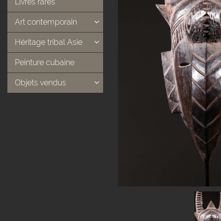
Livres rares
Art contemporain
Héritage tribal Asie
Peinture cubaine
Objets vendus