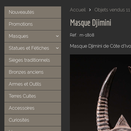
Accueil
Objets vendus 11
Nouveautés
Masque Djimini
Promotions
Réf. : m-1808
Masques
Masque Djimini de Côte d'Ivoi
Statues et Fétiches
Sièges traditionnels
Bronzes anciens
Armes et Outils
Terres Cuites
Accessoires
Curiosités