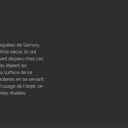
onquêtes de Samory,
IXe siècle, ils ont
ment disparu chez ces
ls étaient les
la surface de ce
poteries en se servant
l’usage de l’objet, on
ies rituelles.