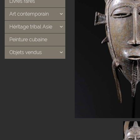
Livres rares
Art contemporain
Héritage tribal Asie
Peinture cubaine
Objets vendus