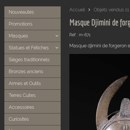
Accueil
Objets vendus 11
Nouveautés
Masque Djimini de for
Promotions
Réf. : m-671
Masques
Masque djimini de forgeron e
Statues et Fétiches
Sièges traditionnels
Bronzes anciens
Armes et Outils
Terres Cuites
Accessoires
Curiosités