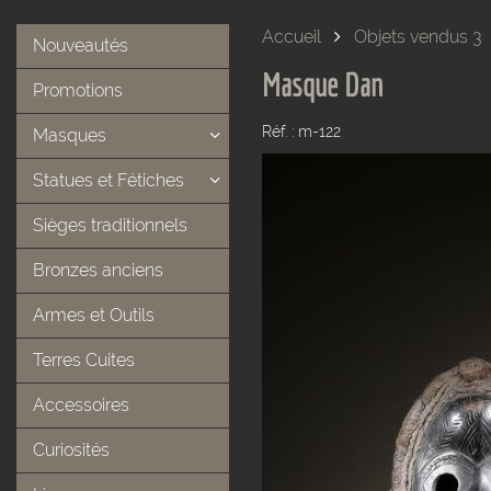
Accueil
Objets vendus 3
Nouveautés
Masque Dan
Promotions
Réf. : m-122
Masques
Statues et Fétiches
Sièges traditionnels
Bronzes anciens
Armes et Outils
Terres Cuites
Accessoires
Curiosités