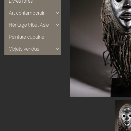
Livres rares
Art contemporain
Héritage tribal Asie
Peinture cubaine
Objets vendus