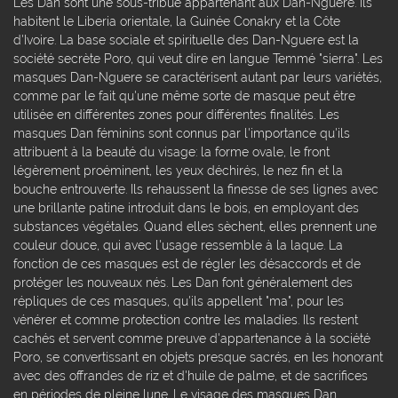
Les Dan sont une sous-tribue appartenant aux Dan-Nguere. Ils
habitent le Liberia orientale, la Guinée Conakry et la Côte
d'Ivoire. La base sociale et spirituelle des Dan-Nguere est la
société secrète Poro, qui veut dire en langue Temmé "sierra". Les
masques Dan-Nguere se caractérisent autant par leurs variétés,
comme par le fait qu'une même sorte de masque peut être
utilisée en différentes zones pour différentes finalités. Les
masques Dan féminins sont connus par l'importance qu'ils
attribuent à la beauté du visage: la forme ovale, le front
légèrement proéminent, les yeux déchirés, le nez fin et la
bouche entrouverte. Ils rehaussent la finesse de ses lignes avec
une brillante patine introduit dans le bois, en employant des
substances végétales. Quand elles sèchent, elles prennent une
couleur douce, qui avec l'usage ressemble à la laque. La
fonction de ces masques est de régler les désaccords et de
protéger les nouveaux nés. Les Dan font généralement des
répliques de ces masques, qu'ils appellent "ma", pour les
vénérer et comme protection contre les maladies. Ils restent
cachés et servent comme preuve d'appartenance à la société
Poro, se convertissant en objets presque sacrés, en les honorant
avec des offrandes de riz et d'huile de palme, et de sacrifices
en périodes de pleine lune. Le visage des masques Dan