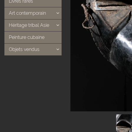
Livres rares
Art contemporain
Héritage tribal Asie
Peinture cubaine
Objets vendus