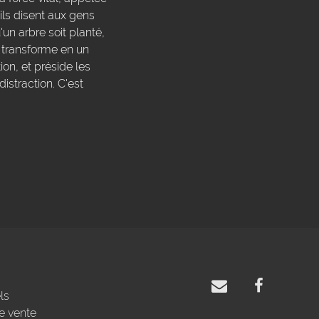
ils disent aux gens
'un arbre soit planté,
e transforme en un
ion, et préside les
istraction. C'est
ls
e vente