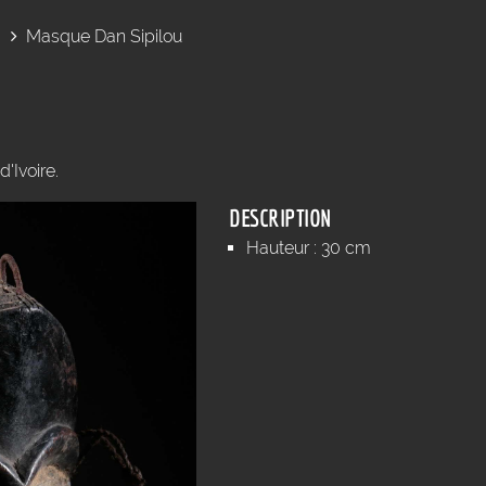
Masque Dan Sipilou
'Ivoire.
DESCRIPTION
Hauteur : 30 cm