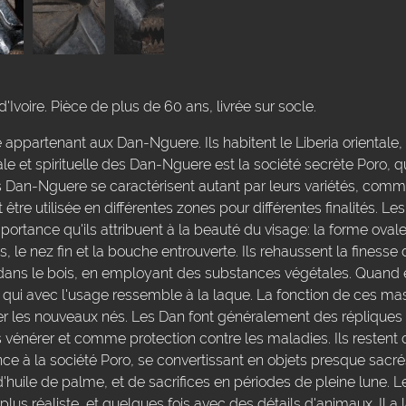
Ivoire. Pièce de plus de 60 ans, livrée sur socle.
appartenant aux Dan-Nguere. Ils habitent le Liberia orientale,
ale et spirituelle des Dan-Nguere est la société secrète Poro, q
Dan-Nguere se caractérisent autant par leurs variétés, comme
re utilisée en différentes zones pour différentes finalités. 
portance qu'ils attribuent à la beauté du visage: la forme ovale
, le nez fin et la bouche entrouverte. Ils rehaussent la finesse
t dans le bois, en employant des substances végétales. Quand e
qui avec l'usage ressemble à la laque. La fonction de ces ma
er les nouveaux nés. Les Dan font généralement des réplique
es vénérer et comme protection contre les maladies. Ils restent
à la société Poro, se convertissant en objets presque sacrés
d'huile de palme, et de sacrifices en périodes de pleine lune. 
s réaliste, et quelques fois avec des détails d'animaux. Il a l