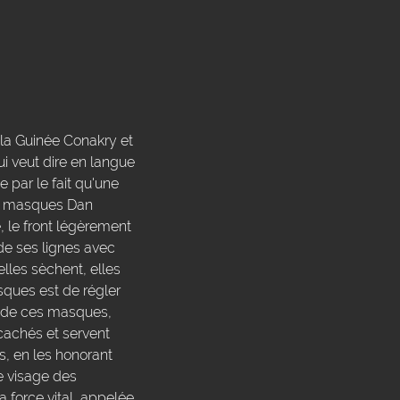
 la Guinée Conakry et
ui veut dire en langue
 par le fait qu'une
Les masques Dan
, le front légèrement
 de ses lignes avec
lles sèchent, elles
sques est de régler
s de ces masques,
 cachés et servent
, en les honorant
Le visage des
a force vital, appelée