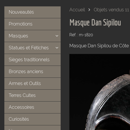
Accueil
Objets vendus 11
Nouveautés
Masque Dan Sipilou
Promotions
Réf. : m-1820
Masques
Masque Dan Sipilou de Côte d
Statues et Fétiches
Sièges traditionnels
Bronzes anciens
Armes et Outils
Terres Cuites
Accessoires
Curiosités